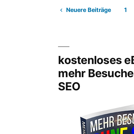
Gentle
Neuere Beiträge
Rocker?
1
Seitennummerieru
der
Beiträge
kostenloses e
mehr Besuche
SEO