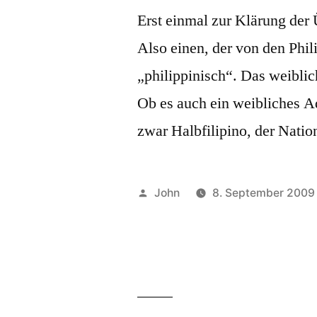
Erst einmal zur Klärung der Ü
Also einen, der von den Phi
„philippinisch“. Das weiblic
Ob es auch ein weibliches Adj
zwar Halbfilipino, der Natio
Veröffentlicht
John
8. September 2009
von