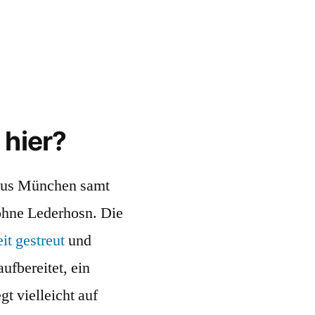
 hier?
us München samt
ohne Lederhosn. Die
eit gestreut
und
aufbereitet, ein
t vielleicht auf