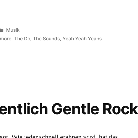
Veröffentlicht
Musik
in
t more
,
The Do
,
The Sounds
,
Yeah Yeah Yeahs
ntlich Gentle Rock
agt. Wie jeder schnell erahnen wird, hat das