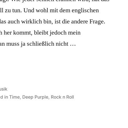
ll zu tun. Und wohl mit dem englischen
s auch wirklich bin, ist die andere Frage.
h her kommt, bleibt jedoch mein
n muss ja schließlich nicht …
röffentlicht
sik
ld in Time
,
Deep Purple
,
Rock n Roll