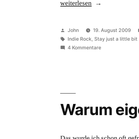
„Female
weiterlesen
Indie
Rock
Veröffentlicht
John
19. August 2009
’n‘
von
Schlagwörter:
Indie Rock
,
Stay just a little bi
zu
4 Kommentare
Roll“
Female
Indie
Rock
’n‘
Roll
Warum eige
Das wurde ich schon oft gefr