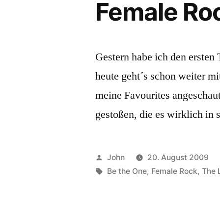
Female Rock
Gestern habe ich den ersten 
heute geht´s schon weiter mi
meine Favourites angeschaut
gestoßen, die es wirklich in 
Veröffentlicht
John
20. August 2009
von
Schlagwörter:
Be the One
,
Female Rock
,
The 