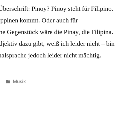
berschrift: Pinoy? Pinoy steht für Filipino.
lippinen kommt. Oder auch für
he Gegenstück wäre die Pinay, die Filipina.
ektiv dazu gibt, weiß ich leider nicht – bin
nalsprache jedoch leider nicht mächtig.
Veröffentlicht
Musik
in