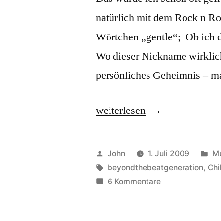
natürlich mit dem Rock n Ro
Wörtchen „gentle“; Ob ich da
Wo dieser Nickname wirklic
persönliches Geheimnis – ma
„Warum
weiterlesen
eigentlich
Gentle
Veröffentlicht
Ve
John
1. Juli 2009
Mu
Rocker?“
von
Schlagwörter:
in
beyondthebeatgeneration
,
Chi
zu
6 Kommentare
Warum
eigentlich