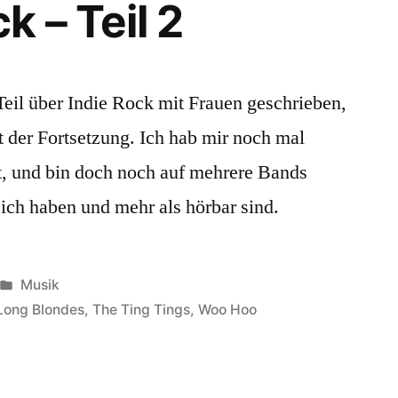
 – Teil 2
Teil über Indie Rock mit Frauen geschrieben,
t der Fortsetzung. Ich hab mir noch mal
, und bin doch noch auf mehrere Bands
sich haben und mehr als hörbar sind.
Veröffentlicht
Musik
in
Long Blondes
,
The Ting Tings
,
Woo Hoo