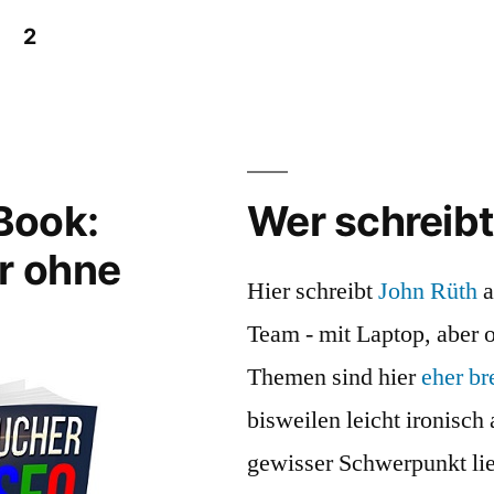
2
ng
Book:
Wer schreibt
r ohne
Hier schreibt
John Rüth
a
Team - mit Laptop, aber 
Themen sind hier
eher br
bisweilen leicht ironisch 
gewisser Schwerpunkt lieg