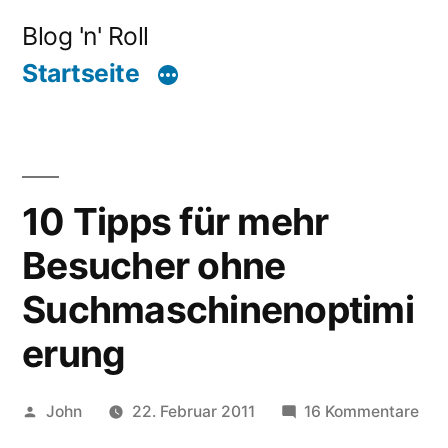
Zum
Blog 'n' Roll
Inhalt
Startseite
springen
10 Tipps für mehr
Besucher ohne
Suchmaschinenoptimi
erung
Veröffentlicht
zu
John
22. Februar 2011
16 Kommentare
von
10