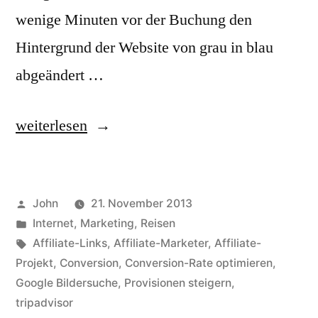
wenige Minuten vor der Buchung den
Hintergrund der Website von grau in blau
abgeändert …
„Erste
weiterlesen
Conversion
mit
Veröffentlicht
John
21. November 2013
dem
von
Veröffentlicht
Internet
,
Marketing
,
Reisen
Affiliate-
in
Schlagwörter:
Affiliate-Links
,
Affiliate-Marketer
,
Affiliate-
Projekt“
Projekt
,
Conversion
,
Conversion-Rate optimieren
,
Google Bildersuche
,
Provisionen steigern
,
tripadvisor