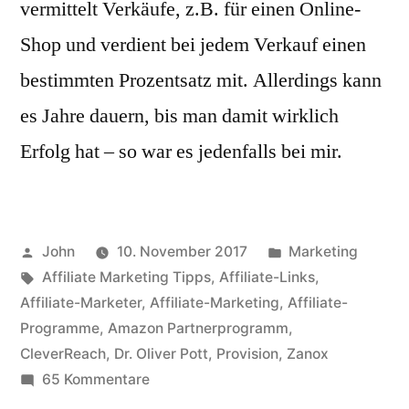
vermittelt Verkäufe, z.B. für einen Online-
Shop und verdient bei jedem Verkauf einen
bestimmten Prozentsatz mit. Allerdings kann
es Jahre dauern, bis man damit wirklich
Erfolg hat – so war es jedenfalls bei mir.
Veröffentlicht
Veröffentlicht
John
10. November 2017
Marketing
von
Schlagwörter:
in
Affiliate Marketing Tipps
,
Affiliate-Links
,
Affiliate-Marketer
,
Affiliate-Marketing
,
Affiliate-
Programme
,
Amazon Partnerprogramm
,
CleverReach
,
Dr. Oliver Pott
,
Provision
,
Zanox
zu
65 Kommentare
Geld