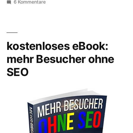
zu
6 Kommentare
Erste
Conversion
mit
dem
kostenloses eBook:
Affiliate-
Projekt
mehr Besucher ohne
SEO