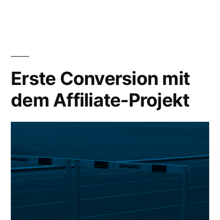
verdienen
mit
Affiliate-
Marketing
Erste Conversion mit
dem Affiliate-Projekt