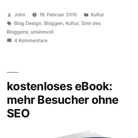
Sinn?
Veröffentlicht
Veröffentlicht
John
16. Februar 2010
Kultur
[1]“
von
Schlagwörter:
in
Blog Design
,
Bloggen
,
Kultur
,
Sinn des
Bloggens
,
unsinnvoll
zu
4 Kommentare
Macht
Bloggen
Sinn?
[1]
kostenloses eBook:
mehr Besucher ohne
SEO