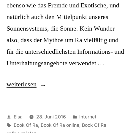
ebenso wie das Fremde und Exotische, und
natürlich auch den Mittelpunkt unseres
Sonnensystems, die Sonne. Kein Wunder
also, dass der Mythos um Ra vielfältig und
für die unterschiedlichsten Informations- und
Unterhaltungsangebote verwendet …
„Book
weiterlesen
Of
Ra
Veröffentlicht
Veröffentlicht
Elsa
28. Juni 2016
Internet
online
von
Schlagwörter:
in
Book Of Ra
,
Book Of Ra online
,
Book Of Ra
spielen: