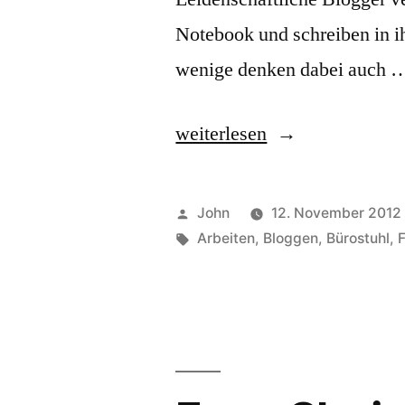
Notebook und schreiben in ih
wenige denken dabei auch 
„Der
weiterlesen
gesunde
Arbeitsplatz
Veröffentlicht
John
12. November 2012
für
von
Schlagwörter:
Arbeiten
,
Bloggen
,
Bürostuhl
,
Blogger“