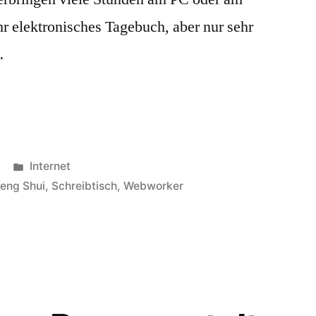
r elektronisches Tagebuch, aber nur sehr
…
Veröffentlicht
Internet
in
Feng Shui
,
Schreibtisch
,
Webworker