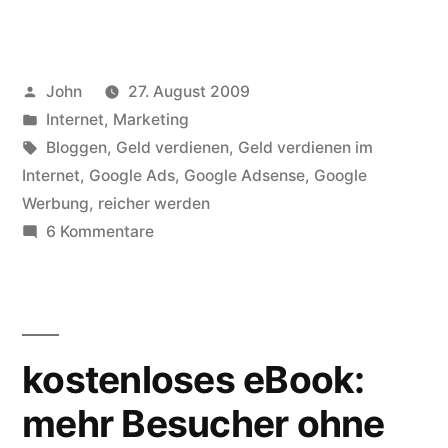
werden
mit
Veröffentlicht
John
27. August 2009
Bloggen
von
Veröffentlicht
Internet
,
Marketing
–
in
Schlagwörter:
Bloggen
,
Geld verdienen
,
Geld verdienen im
oder
Internet
,
Google Ads
,
Google Adsense
,
Google
Werbung
,
reicher werden
doch
zu
6 Kommentare
nicht?“
Reich
werden
mit
Bloggen
kostenloses eBook:
–
oder
mehr Besucher ohne
doch