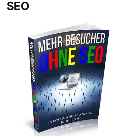
SEO
nicht?