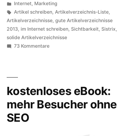
von
Veröffentlicht
Internet
,
Marketing
Sichtbarkeit“
in
Schlagwörter:
Artikel schreiben
,
Artikelverzeichnis-Liste
,
Artikelverzeichnisse
,
gute Artikelverzeichnisse
2013
,
im Internet schreiben
,
Sichtbarkeit
,
Sistrix
,
solide Artikelverzeichnisse
zu
73 Kommentare
10
gute
Artikelverzeichnisse
mit
kostenloses eBook:
Sichtbarkeit
mehr Besucher ohne
SEO