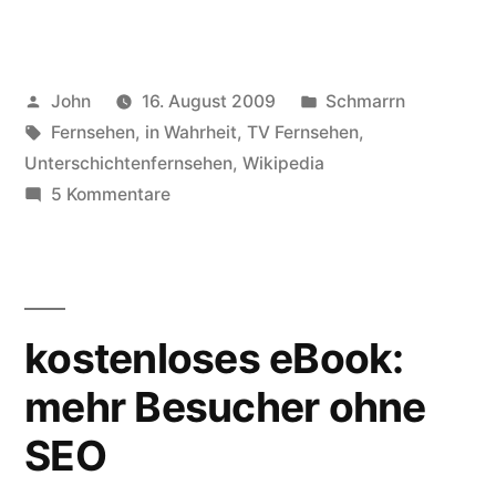
–
was
Veröffentlicht
Veröffentlicht
John
16. August 2009
Schmarrn
ist
von
Schlagwörter:
in
Fernsehen
,
in Wahrheit
,
TV Fernsehen
,
das
Unterschichtenfernsehen
,
Wikipedia
eigentlich?“
zu
5 Kommentare
Unterschichtenfernsehen
–
was
ist
kostenloses eBook:
das
eigentlich?
mehr Besucher ohne
SEO