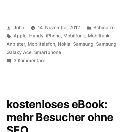
Galaxy
Ace
Veröffentlicht
Veröffentlicht
John
14. November 2012
Schmarrn
–
von
Schlagwörter:
in
Apple
,
Handy
,
iPhone
,
Mobilfunk
,
Mobilfunk-
mein
Anbieter
,
Mobiltelefon
,
Nokia
,
Samsung
,
Samsung
Erfahrungsbericht“
Galaxy Ace
,
Smartphone
zu
3 Kommentare
Samsung
Galaxy
Ace
–
kostenloses eBook:
mein
Erfahrungsbericht
mehr Besucher ohne
SEO