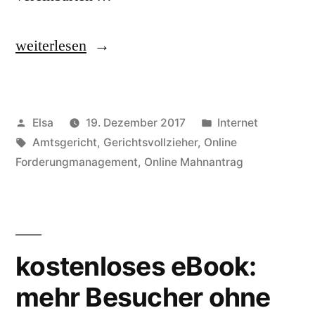
„Online
weiterlesen
Forderungsmanagement:
Schnelle
Veröffentlicht
Veröffentlicht
Elsa
19. Dezember 2017
Internet
Hilfe
von
Schlagwörter:
in
Amtsgericht
,
Gerichtsvollzieher
,
Online
bei
Forderungmanagement
,
Online Mahnantrag
offenen
Rechnungen“
kostenloses eBook:
mehr Besucher ohne