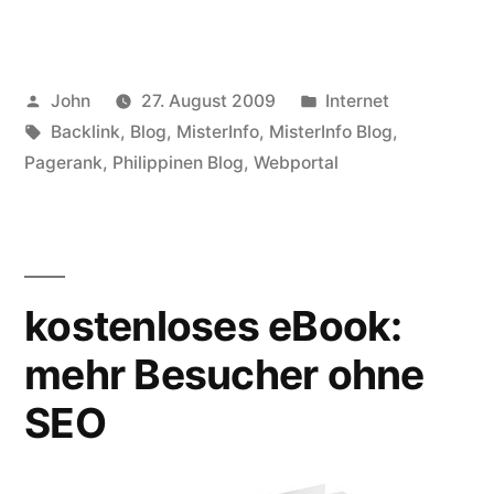
–
das
Veröffentlicht
Veröffentlicht
John
27. August 2009
Internet
Webportal
von
Schlagwörter:
in
Backlink
,
Blog
,
MisterInfo
,
MisterInfo Blog
,
zum
Pagerank
,
Philippinen Blog
,
Webportal
Mitmachen“
kostenloses eBook:
mehr Besucher ohne
SEO