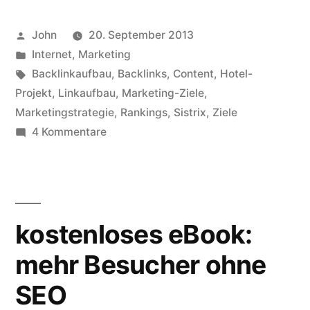
für
Veröffentlicht
John
20. September 2013
meine
von
Veröffentlicht
Internet
,
Marketing
englische
in
Schlagwörter:
Backlinkaufbau
,
Backlinks
,
Content
,
Hotel-
Hotel-
Projekt
,
Linkaufbau
,
Marketing-Ziele
,
Marketingstrategie
,
Rankings
,
Sistrix
,
Ziele
Website“
zu
4 Kommentare
Marketingstrategie:
Ziele
für
meine
kostenloses eBook:
englische
Hotel-
mehr Besucher ohne
Website
SEO