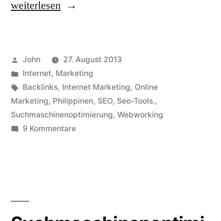
„Online
weiterlesen
Marketing
auf
Veröffentlicht
John
27. August 2013
den
von
Veröffentlicht
Internet
,
Marketing
Philippinen,
in
Schlagwörter:
Backlinks
,
Internet Marketing
,
Online
Teil
Marketing
,
Philippinen
,
SEO
,
Seo-Tools.
,
Suchmaschinenoptimierung
,
Webworking
2“
zu
9 Kommentare
Online
Marketing
auf
den
Philippinen,
Teil