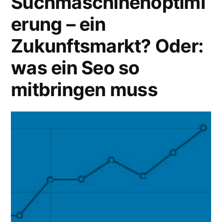
Suchmaschinenoptimi
2
erung – ein
Zukunftsmarkt? Oder:
was ein Seo so
mitbringen muss