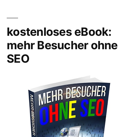
–
so
ein
mitbringen
Zukunftsmarkt?
muss“
kostenloses eBook:
Oder:
was
mehr Besucher ohne
ein
SEO
Seo
so
mitbringen
muss