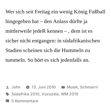
Wer sich seit Freitag ein wenig König Fußball
hingegeben hat – den Anlass dürfte ja
mittlerweile jedeR kennen – , dem ist es
sicher nicht entgangen: in südafrikanischen
Stadien scheinen sich die Hummeln zu
tummeln. So hört es sich jedenfalls an.
Veröffentlicht
Veröffentlicht
John
13. Juni 2010
Musik
,
Schmarrn
von
Schlagwörter:
in
Südafrika 2010
,
Vuvuzela
,
WM 2010
zu
5 Kommentare
WM