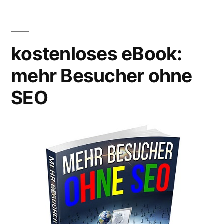
Südafrika
2010:
Vuvuzela
kostenloses eBook:
Verbot
–
mehr Besucher ohne
waaasss?!
SEO