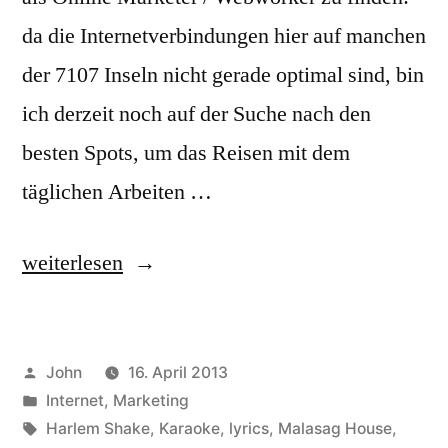
da die Internetverbindungen hier auf manchen
der 7107 Inseln nicht gerade optimal sind, bin
ich derzeit noch auf der Suche nach den
besten Spots, um das Reisen mit dem
täglichen Arbeiten …
„Online
weiterlesen
Marketing
auf
Veröffentlicht
John
16. April 2013
den
von
Veröffentlicht
Internet
,
Marketing
Philippinen“
in
Schlagwörter:
Harlem Shake
,
Karaoke
,
lyrics
,
Malasag House
,