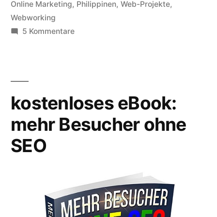
Online Marketing
,
Philippinen
,
Web-Projekte
,
Webworking
zu
5 Kommentare
Online
Marketing
auf
den
kostenloses eBook:
Philippinen
mehr Besucher ohne
SEO