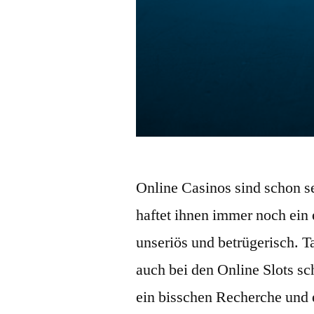
Online Casinos sind schon s
haftet ihnen immer noch ein e
unseriös und betrügerisch. Ta
auch bei den Online Slots s
ein bisschen Recherche und 