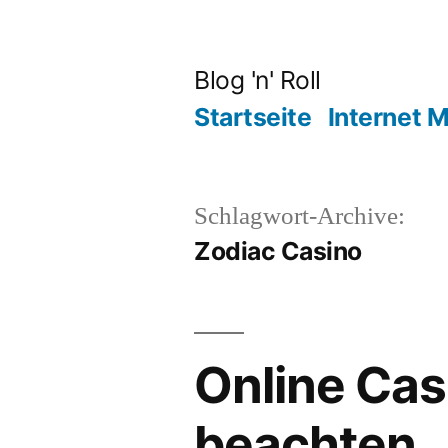
Zum
Inhalt
Blog 'n' Roll
springen
Startseite
Internet 
Schlagwort-Archive:
Zodiac Casino
Online Cas
beachten