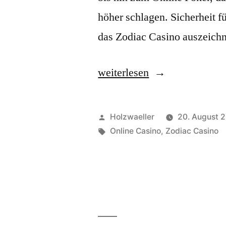
höher schlagen. Sicherheit f
das Zodiac Casino auszeic
„Zodiac
weiterlesen
Casino
–
Veröffentlicht
Holzwaeller
20. August 
Das
von
Schlagwörter:
Online Casino
,
Zodiac Casino
Online
Casino
mit
Automatenspielen“