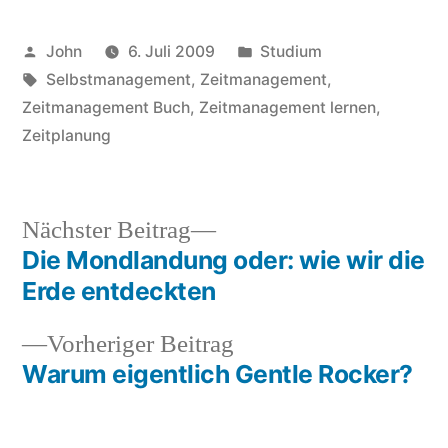
Veröffentlicht
Veröffentlicht
John
6. Juli 2009
Studium
von
Schlagwörter:
in
Selbstmanagement
,
Zeitmanagement
,
Zeitmanagement Buch
,
Zeitmanagement lernen
,
Zeitplanung
Nächster
Nächster Beitrag
Beitrag:
Die Mondlandung oder: wie wir die
Beitragsnavigation
Erde entdeckten
Vorheriger
Vorheriger Beitrag
Beitrag:
Warum eigentlich Gentle Rocker?