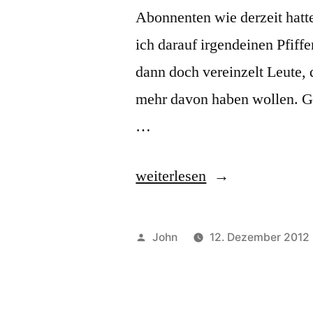
Abonnenten wie derzeit hatte
ich darauf irgendeinen Pfiffe
dann doch vereinzelt Leute, 
mehr davon haben wollen. Gr
…
„80
weiterlesen
RSS-
Feed-
Veröffentlicht
John
12. Dezember 2012
Abonnenten:
von
spitze!“