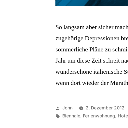
So langsam aber sicher mache
zugehörige Depressionen bre
sommerliche Pläne zu schmi
Jahr um diese Zeit schreit n
wunderschöne italienische St
wenn dort wieder der Maratho
Veröffentlicht
John
2. Dezember 2012
von
Schlagwörter:
Biennale
,
Ferienwohnung
,
Hote