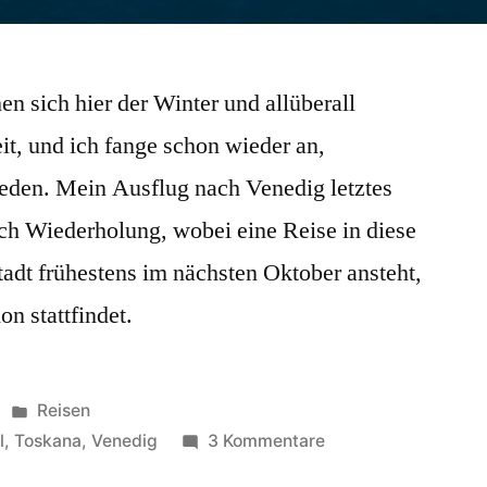
n sich hier der Winter und allüberall
it, und ich fange schon wieder an,
eden. Mein Ausflug nach Venedig letztes
ach Wiederholung, wobei eine Reise in diese
adt frühestens im nächsten Oktober ansteht,
n stattfindet.
Veröffentlicht
Reisen
in
zu
l
,
Toskana
,
Venedig
3 Kommentare
Ab