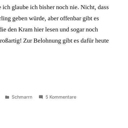
 ich glaube ich bisher noch nie. Nicht, dass
rling geben würde, aber offenbar gibt es
die den Kram hier lesen und sogar noch
oßartig! Zur Belohnung gibt es dafür heute
Veröffentlicht
zu
Schmarrn
5 Kommentare
in
80
RSS-
Feed-