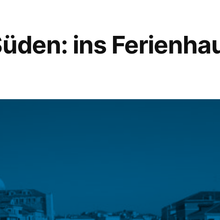
Abonnenten:
spitze!
Süden: ins Ferienha