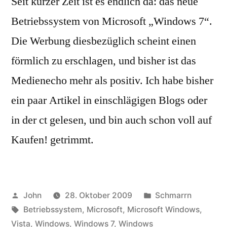
Seit kurzer Zeit ist es endlich da: das neue
Betriebssystem von Microsoft „Windows 7“.
Die Werbung diesbezüglich scheint einen
förmlich zu erschlagen, und bisher ist das
Medienecho mehr als positiv. Ich habe bisher
ein paar Artikel in einschlägigen Blogs oder
in der ct gelesen, und bin auch schon voll auf
Kaufen! getrimmt.
Veröffentlicht
Veröffentlicht
John
28. Oktober 2009
Schmarrn
von
Schlagwörter:
in
Betriebssystem
,
Microsoft
,
Microsoft Windows
,
Vista
,
Windows
,
Windows 7
,
Windows