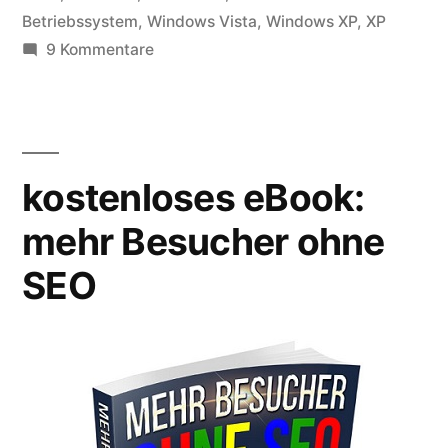
Betriebssystem
,
Windows Vista
,
Windows XP
,
XP
zu
9 Kommentare
Windows
7:
besser
als
kostenloses eBook:
Vista
und
mehr Besucher ohne
XP?
SEO