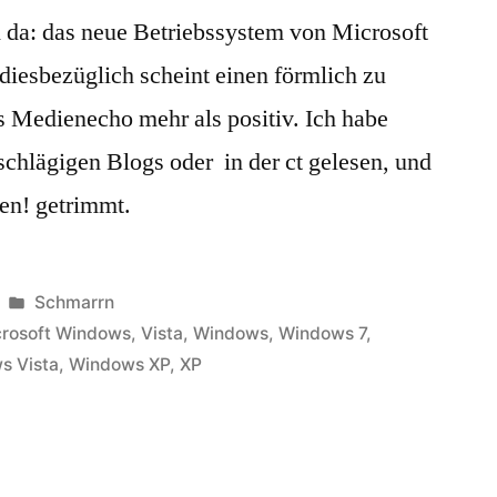
ich da: das neue Betriebssystem von Microsoft
iesbezüglich scheint einen förmlich zu
as Medienecho mehr als positiv. Ich habe
nschlägigen Blogs oder in der ct gelesen, und
fen! getrimmt.
Veröffentlicht
Schmarrn
in
crosoft Windows
,
Vista
,
Windows
,
Windows 7
,
s Vista
,
Windows XP
,
XP