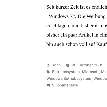
Seit kurzer Zeit ist es endl
„Windows 7“. Die Werbung d
erschlagen, und bisher ist d
bisher ein paar Artikel in ei
bin auch schon voll auf Kau
Veröffentlicht
John
28. Oktober 2009
von
Schlagwörter:
Betriebssystem
,
Microsoft
,
Mi
Windows Betriebssystem
,
Window
zu
9 Kommentare
Windows
7:
besser