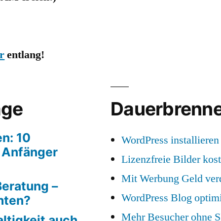
r
entlang!
äge
Dauerbrenne
en: 10
WordPress installieren
r Anfänger
Lizenzfreie Bilder kos
Mit Werbung Geld ver
Beratung –
WordPress Blog optim
hten?
Mehr Besucher ohne 
altigkeit auch