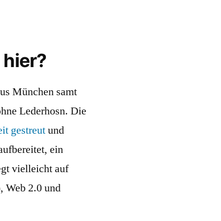
 hier?
us München samt
ohne Lederhosn. Die
eit gestreut
und
aufbereitet, ein
t vielleicht auf
), Web 2.0 und