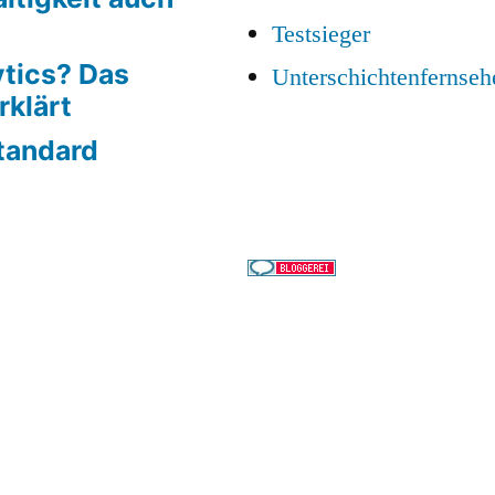
Testsieger
ytics? Das
Unterschichtenfernseh
rklärt
tandard