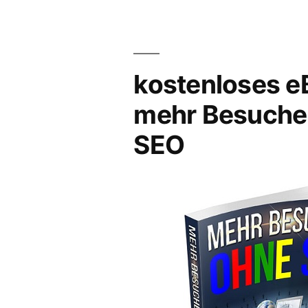
als
Vista
und
XP?
kostenloses e
mehr Besuche
SEO