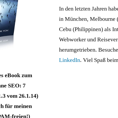
In den letzten Jahren hab
in München, Melbourne (
Cebu (Philippinen) als I
Webworker und Reisevera
herumgetrieben. Besuche
LinkedIn
. Viel Spaß bei
ses eBook zum
ne SEO: 7
1.3 vom 26.1.14)
ch für meinen
PAM-freien!)