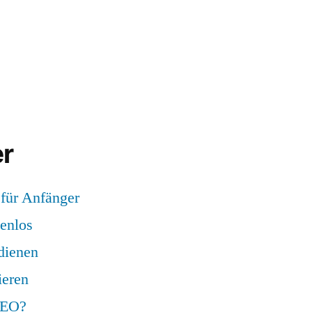
r
 für Anfänger
tenlos
dienen
ieren
SEO?