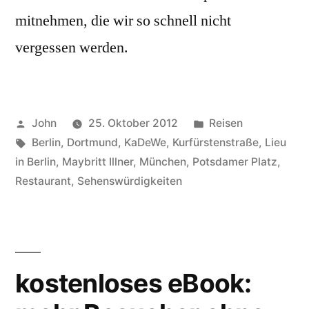
mitnehmen, die wir so schnell nicht
vergessen werden.
Veröffentlicht
Veröffentlicht
John
25. Oktober 2012
Reisen
von
Schlagwörter:
in
Berlin
,
Dortmund
,
KaDeWe
,
Kurfürstenstraße
,
Lieu
in Berlin
,
Maybritt Illner
,
München
,
Potsdamer Platz
,
Restaurant
,
Sehenswürdigkeiten
kostenloses eBook: