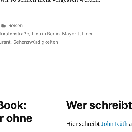
Veröffentlicht
Reisen
in
fürstenstraße
,
Lieu in Berlin
,
Maybritt Illner
,
urant
,
Sehenswürdigkeiten
Book:
Wer schreibt
r ohne
Hier schreibt
John Rüth
a