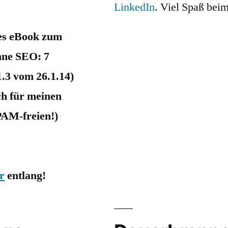
LinkedIn
. Viel Spaß bei
ses eBook zum
ne SEO: 7
1.3 vom 26.1.14)
ch für meinen
PAM-freien!)
r
entlang!