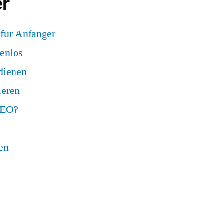
r
 für Anfänger
tenlos
dienen
ieren
SEO?
en