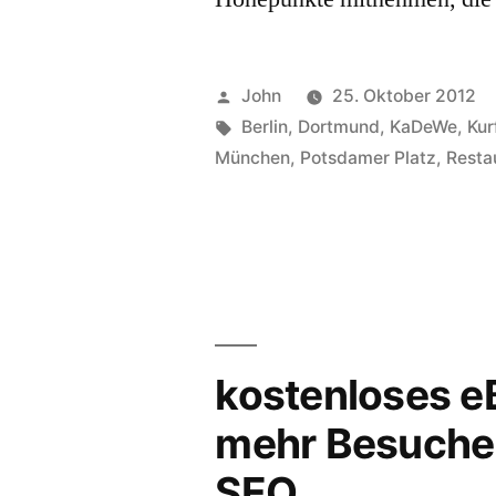
Veröffentlicht
John
25. Oktober 2012
von
Schlagwörter:
Berlin
,
Dortmund
,
KaDeWe
,
Kur
München
,
Potsdamer Platz
,
Resta
kostenloses e
mehr Besuche
SEO