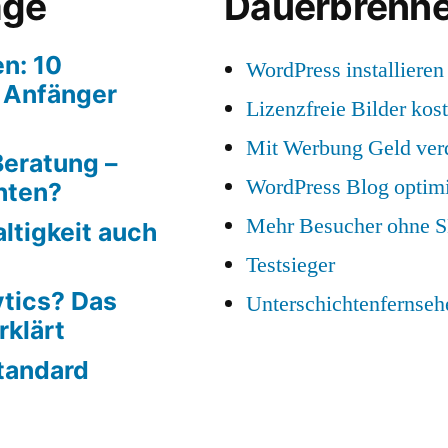
äge
Dauerbrenne
en: 10
WordPress installieren
r Anfänger
Lizenzfreie Bilder kos
Mit Werbung Geld ver
Beratung –
WordPress Blog optim
hten?
Mehr Besucher ohne 
altigkeit auch
Testsieger
ytics? Das
Unterschichtenfernseh
rklärt
tandard