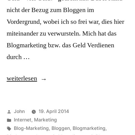
nicht der Bezug zum Bloggen im
Vordergrund, wobei ich so frei war, dies hier
miteinander zu verwursteln. Mich hat das
Blogmarketing bzw. das Geld Verdienen
durch …
„Geld
weiterlesen
verdienen
mit
Veröffentlicht
John
19. April 2014
Bloggen?“
von
Veröffentlicht
Internet
,
Marketing
in
Schlagwörter:
Blog-Marketing
,
Bloggen
,
Blogmarketing
,