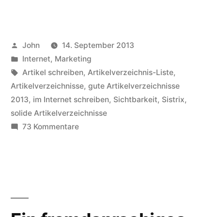
gute
Artikelverzeichnisse
Veröffentlicht
John
14. September 2013
mit
von
Veröffentlicht
Internet
,
Marketing
Sichtbarkeit“
in
Schlagwörter:
Artikel schreiben
,
Artikelverzeichnis-Liste
,
Artikelverzeichnisse
,
gute Artikelverzeichnisse
2013
,
im Internet schreiben
,
Sichtbarkeit
,
Sistrix
,
solide Artikelverzeichnisse
zu
73 Kommentare
10
gute
Artikelverzeichnisse
mit
Sichtbarkeit