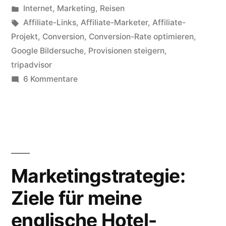
von
Veröffentlicht
Internet
,
Marketing
,
Reisen
Affiliate-
in
Schlagwörter:
Affiliate-Links
,
Affiliate-Marketer
,
Affiliate-
Projekt“
Projekt
,
Conversion
,
Conversion-Rate optimieren
,
Google Bildersuche
,
Provisionen steigern
,
tripadvisor
zu
6 Kommentare
Erste
Conversion
mit
dem
Affiliate-
Projekt
Marketingstrategie:
Ziele für meine
englische Hotel-