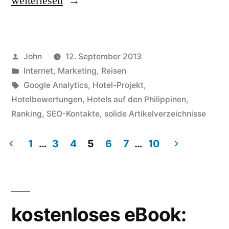
weiterlesen
fremdsprachiges
Hotel-
Veröffentlicht
John
12. September 2013
Projekt
von
Veröffentlicht
Internet
,
Marketing
,
Reisen
zum
in
Schlagwörter:
Google Analytics
,
Hotel-Projekt
,
Ranken
Hotelbewertungen
,
Hotels auf den Philippinen
,
Ranking
,
SEO-Kontakte
,
solide Artikelverzeichnisse
bringen“
1
…
3
4
5
6
7
…
10
Seitennummerierung
der
Beiträge
kostenloses eBook: