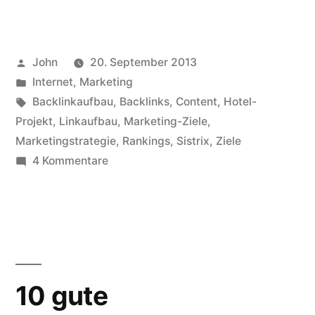
Ziele
für
Veröffentlicht
John
20. September 2013
meine
von
Veröffentlicht
Internet
,
Marketing
englische
in
Schlagwörter:
Backlinkaufbau
,
Backlinks
,
Content
,
Hotel-
Hotel-
Projekt
,
Linkaufbau
,
Marketing-Ziele
,
Marketingstrategie
,
Rankings
,
Sistrix
,
Ziele
Website“
zu
4 Kommentare
Marketingstrategie:
Ziele
für
meine
englische
Hotel-
10 gute
Website