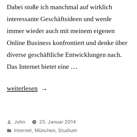
Dabei stoße ich manchmal auf wirklich
interessante Geschäftsideen und werde
immer wieder auch mit meinem eigenen
Online Business konfrontiert und denke über
diverse geschäftliche Entwicklungen nach.
Das Internet bietet eine …
„Sich
weiterlesen
selbständig
machen
Veröffentlicht
John
25. Januar 2014
–
von
Veröffentlicht
Internet
,
München
,
Studium
meine