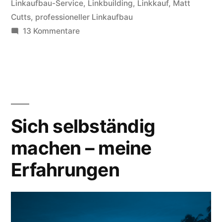
nachhaltige
Linkaufbau-Service
,
Linkbuilding
,
Linkkauf
,
Matt
Cutts
,
professioneller Linkaufbau
Backlinks
zu
13 Kommentare
aufbauen“
Ist
Linkaufbau
tot?
Oder:
besser
nachhaltige
Sich selbständig
Backlinks
machen – meine
aufbauen
Erfahrungen