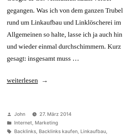
gegangen. Was ich von dem ganzen Trubel
rund um Linkaufbau und Linklöscherei im
Allgemeinen so halte, lasse ich ja auch hin
und wieder einmal durchschimmern. Kurz
gesagt: insgesamt muss …
„Ist
weiterlesen
Linkaufbau
tot?
Veröffentlicht
John
27. März 2014
Oder:
von
Veröffentlicht
Internet
,
Marketing
besser
in
Schlagwörter:
Backlinks
,
Backlinks kaufen
,
Linkaufbau
,