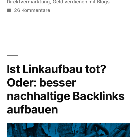
Direktvermarktung
,
Geld verdienen mit Blogs
zu
26 Kommentare
Geld
verdienen
mit
Bloggen?
Ist Linkaufbau tot?
Oder: besser
nachhaltige Backlinks
aufbauen