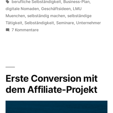
in
Schlagwörter:
berufliche Selbständigkeit
,
Business-Plan
,
Erfahrungen“
digitale Nomaden
,
Geschäftsideen
,
LMU
Muenchen
,
selbständig machen
,
selbständige
Tätigkeit
,
Selbständigkeit
,
Seminare
,
Unternehmer
zu
7 Kommentare
Sich
selbständig
machen
–
meine
Erfahrungen
Erste Conversion mit
dem Affiliate-Projekt